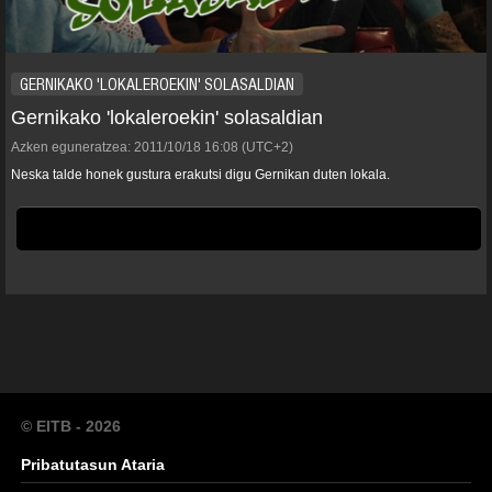
GERNIKAKO 'LOKALEROEKIN' SOLASALDIAN
Gernikako 'lokaleroekin' solasaldian
Azken eguneratzea:
2011/10/18
16:08
(UTC+2)
Neska talde honek gustura erakutsi digu Gernikan duten lokala.
© EITB - 2026
Pribatutasun Ataria