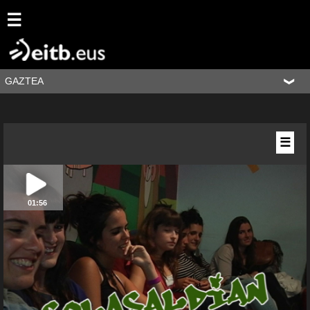
☰
GAZTEA
☰
01:56