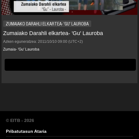
ZUMAIAKO DARAHLI ELKARTEA- 'GU' LAUROBA
Zumaiako Darahli elkartea- 'Gu' Lauroba
Azken eguneratzea:
2011/10/10
09:00
(UTC+2)
Zumaia- 'Gu' Lauroba
© EITB - 2026
Pribatutasun Ataria