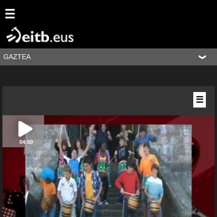
☰
GAZTEA
☰
04:50