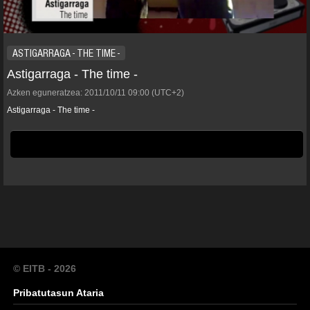
ASTIGARRAGA - THE TIME -
Astigarraga - The time -
Azken eguneratzea:
2011/10/11
09:00
(UTC+2)
Astigarraga - The time -
© EITB - 2026
Pribatutasun Ataria