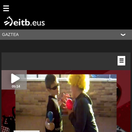
☰
GAZTEA
☰
05:14