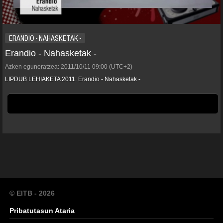
ERANDIO - NAHASKETAK -
Erandio - Nahasketak -
Azken eguneratzea:
2011/10/11
09:00
(UTC+2)
LIPDUB LEHIAKETA 2011: Erandio - Nahasketak -
© EITB - 2026
Pribatutasun Ataria