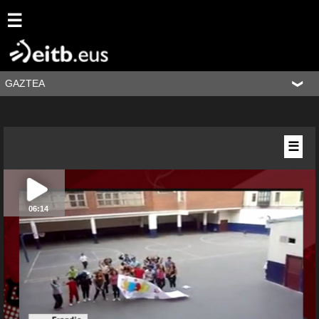
☰
GAZTEA
☰
06:14