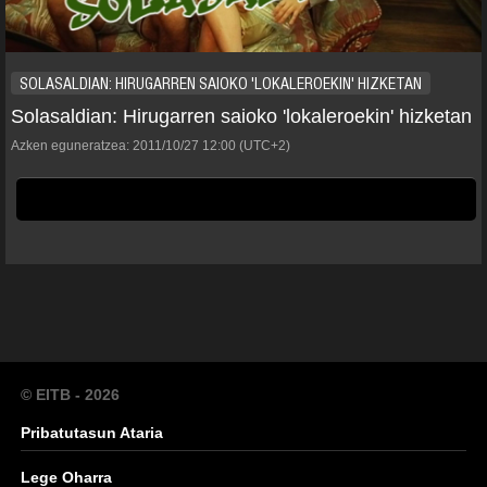
SOLASALDIAN: HIRUGARREN SAIOKO 'LOKALEROEKIN' HIZKETAN
Solasaldian: Hirugarren saioko 'lokaleroekin' hizketan
Azken eguneratzea:
2011/10/27
12:00
(UTC+2)
© EITB - 2026
Pribatutasun Ataria
Lege Oharra