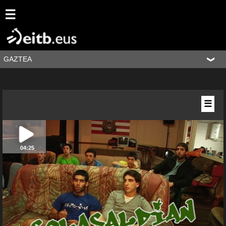
☰
GAZTEA
☰
04:25