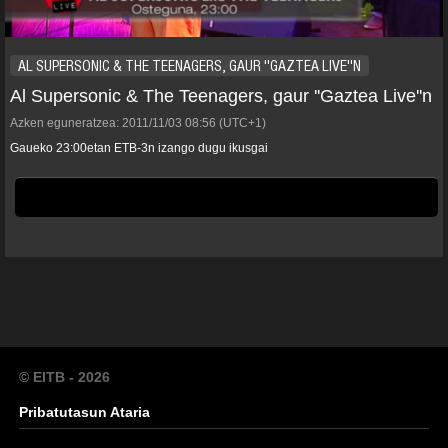
AL SUPERSONIC & THE TEENAGERS, GAUR ''GAZTEA LIVE''N
Al Supersonic & The Teenagers, gaur ''Gaztea Live''n
Azken eguneratzea:
2011/11/03
08:56
(UTC+1)
Gaueko 23:00etan ETB-3n izango dugu ikusgai
© EITB - 2026
Pribatutasun Ataria