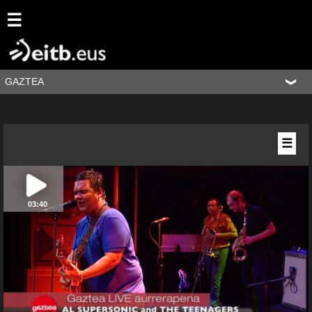
☰
GAZTEA
☰
03:40