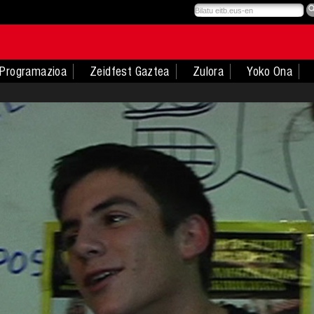
Programazioa
Zeidfest Gaztea
Zulora
Yoko Ona