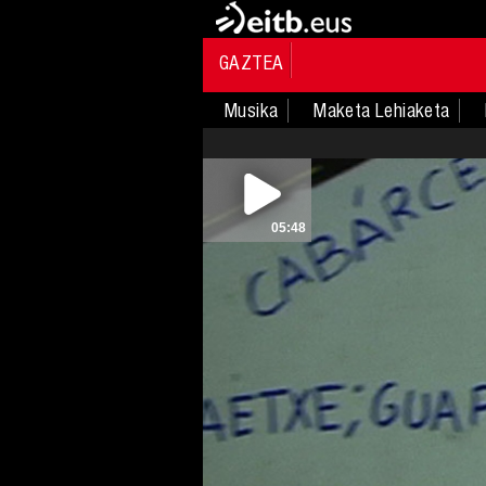
GAZTEA
Musika
Maketa Lehiaketa
05:48