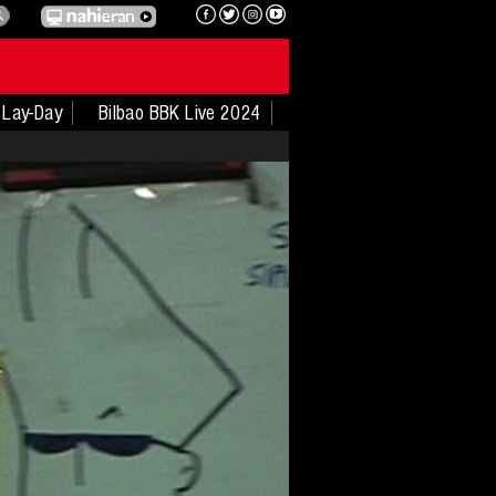
Lay-Day
Bilbao BBK Live 2024