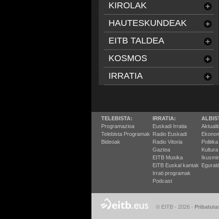
KIROLAK
HAUTESKUNDEAK
EITB TALDEA
KOSMOS
IRRATIA
TELEBISTA:
IRRATIA:
ALBIS
Programazioa
Euskadi Irratia
Aktuali
Telebista Programak
Radio Euskadi
Ekonom
Bideoak
Radio Vitoria
Politika
Gaztea
Kultura
EITB Musika
Ikusmi
EiTB Euskal kantak
Egurald
Irrati programak
Podcast
© EITB - 2026
-
Pribatuta