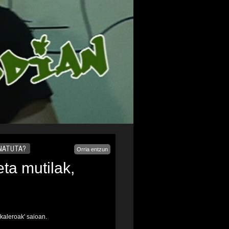
ANATUTA?
Orria entzun
ta mutilak,
kaleroak' saioan.