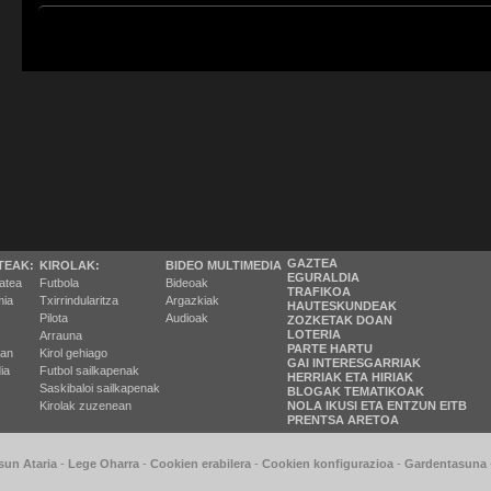
GAZTEA
TEAK:
KIROLAK:
BIDEO MULTIMEDIA
EGURALDIA
tatea
Futbola
Bideoak
TRAFIKOA
ia
Txirrindularitza
Argazkiak
HAUTESKUNDEAK
Pilota
Audioak
ZOZKETAK DOAN
LOTERIA
Arrauna
PARTE HARTU
ran
Kirol gehiago
GAI INTERESGARRIAK
ia
Futbol sailkapenak
HERRIAK ETA HIRIAK
Saskibaloi sailkapenak
BLOGAK TEMATIKOAK
Kirolak zuzenean
NOLA IKUSI ETA ENTZUN EITB
PRENTSA ARETOA
sun Ataria
-
Lege Oharra
-
Cookien erabilera
-
Cookien konfigurazioa
-
Gardentasuna