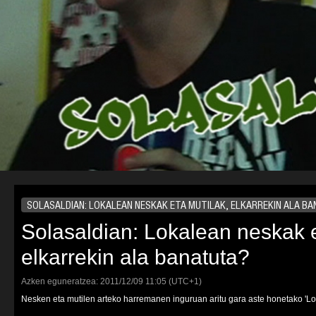
SOLASALDIAN: LOKALEAN NESKAK ETA MUTILAK, ELKARREKIN ALA B
Solasaldian: Lokalean neskak e
elkarrekin ala banatuta?
Azken eguneratzea:
2011/12/09
11:05
(UTC+1)
Nesken eta mutilen arteko harremanen inguruan aritu gara aste honetako 'Lo