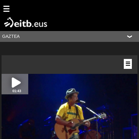
☰
GAZTEA
☰
01:43