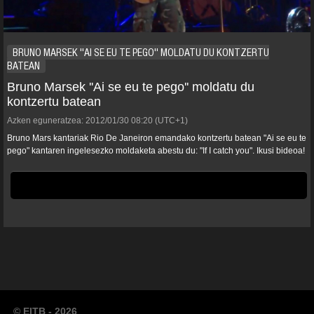
BRUNO MARSEK ''AI SE EU TE PEGO'' MOLDATU DU KONTZERTU
BATEAN
Bruno Marsek ''Ai se eu te pego'' moldatu du
kontzertu batean
Azken eguneratzea:
2012/01/30
08:20
(UTC+1)
Bruno Mars kantariak Rio De Janeiron emandako kontzertu batean "Ai se eu te
pego" kantaren ingelesezko moldaketa abestu du: "If I catch you". Ikusi bideoa!
© EITB - 2026