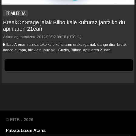
TRAILERRA
BreakOnStage jaiak Bilbo kale kulturaz jantziko du
apirilaren 21ean
Azken eguneratzea:
2012/03/02
09:18
(UTC+1)
Bilbao Arenan nazioarteko kale kulturaren erakusgarriak izango dira: break
dance-a, rapa, bizikleta-jauziak... Guztia, Bilbon, apirilaren 21ean.
© EITB - 2026
Pribatutasun Ataria