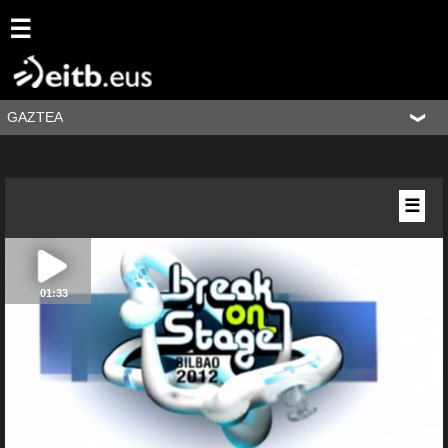
☰
GAZTEA
☰
01:33