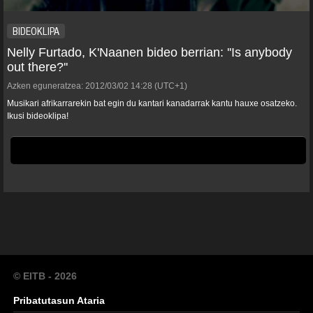
BIDEOKLIPA
Nelly Furtado, K'Naanen bideo berrian: ''Is anybody
out there?''
Azken eguneratzea:
2012/03/02
14:28
(UTC+1)
Musikari afrikarrarekin bat egin du kantari kanadarrak kantu hauxe osatzeko.
Ikusi bideoklipa!
© EITB - 2026
Pribatutasun Ataria