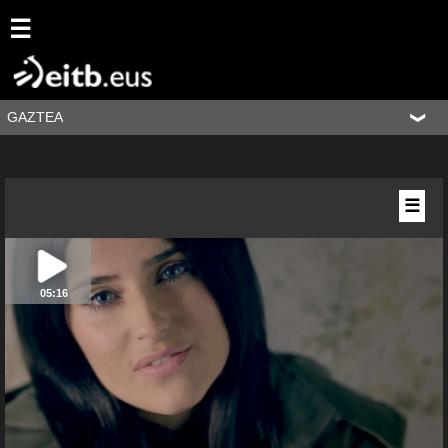
☰
GAZTEA
☰
05:16