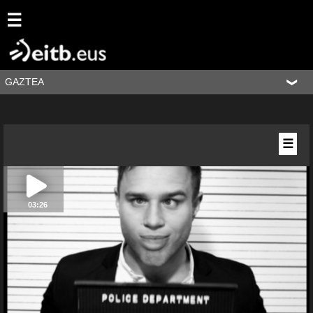
☰
GAZTEA
☰
03:26