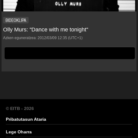
BIDEOKLIPA
Olly Murs: ''Dance with me tonight''
Azken eguneratzea:
2012/03/09
12:35
(UTC+1)
© EITB - 2026
Pribatutasun Ataria
Lege Oharra