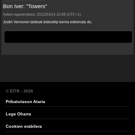
Bon Iver: ''Towers''
Azken eguneratzea:
2012/03/14
10:08
(UTC+1)
Justin Vernonen taldeak bideoklip berria estreinatu du.
© EITB - 2026
Pribatutasun Ataria
Lege Oharra
Cookien erabilera