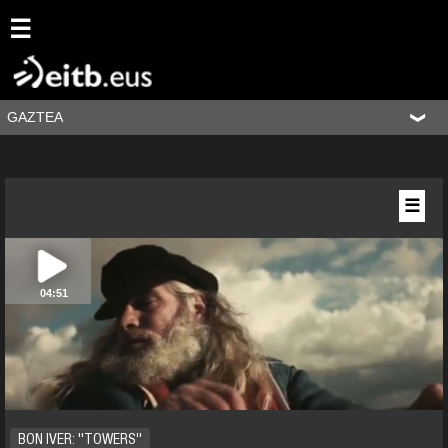
☰
GAZTEA
☰
04:51
BON IVER: ''TOWERS''