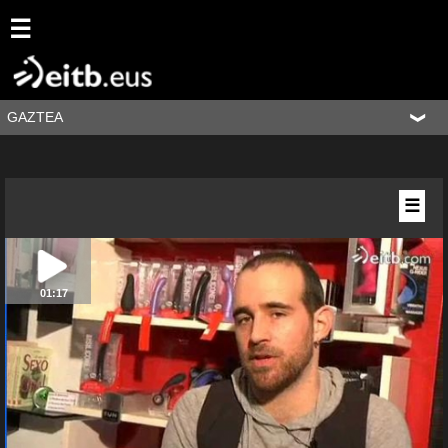
☰
GAZTEA
☰
01:17