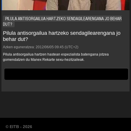
PILULA ANTISORGAILUA HARTZEKO SENDAGILEARENGANA JO BEHAR
DUT?
Pilula antisorgailua hartzeko sendagilearengana jo
behar dut?
Azken eguneratzea:
2012/06/05
09:45
(UTC+2)
Pilula antisorgailua hartzen hastean espezialista batengana jotzea
gomendatzen du Manex Rekarte sexu-hezitzaileak.
© EITB - 2026