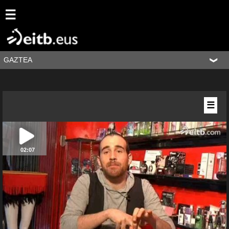
☰
GAZTEA
☰
02:07