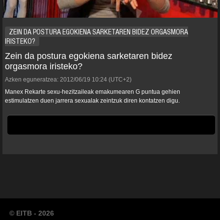
ZEIN DA POSTURA EGOKIENA SARKETAREN BIDEZ ORGASMORA
IRISTEKO?
Zein da postura egokiena sarketaren bidez
orgasmora iristeko?
Azken eguneratzea:
2012/06/19
10:24
(UTC+2)
Manex Rekarte sexu-hezitzaileak emakumearen G puntua gehien
estimulatzen duen jarrera sexualak zeintzuk diren kontatzen digu.
© EITB - 2026