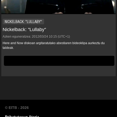
NICKELBACK: ''LULLABY''
Nickelback: ''Lullaby''
Azken eguneratzea:
2012/03/24
10:15
(UTC+1)
Here and Now diskoan argitaratutako abestiaren bideoklipa aurkeztu du
taldeak.
© EITB - 2026
Pribatutasun Ataria