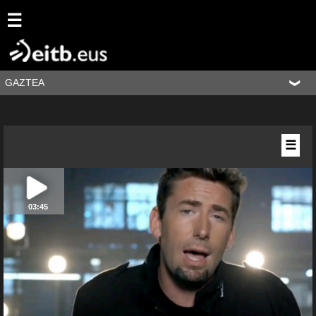
☰
GAZTEA
☰
03:45