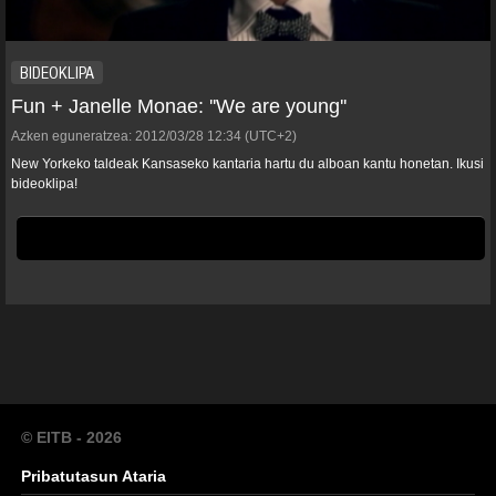
BIDEOKLIPA
Fun + Janelle Monae: ''We are young''
Azken eguneratzea:
2012/03/28
12:34
(UTC+2)
New Yorkeko taldeak Kansaseko kantaria hartu du alboan kantu honetan. Ikusi
bideoklipa!
© EITB - 2026
Pribatutasun Ataria