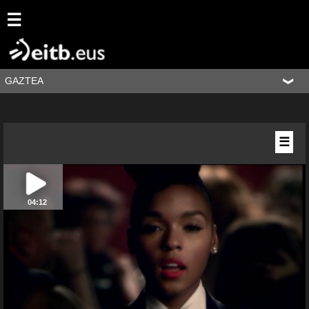
☰
GAZTEA
☰
04:12