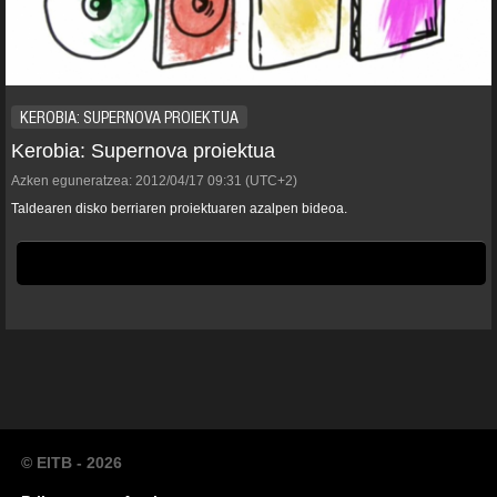
KEROBIA: SUPERNOVA PROIEKTUA
Kerobia: Supernova proiektua
Azken eguneratzea:
2012/04/17
09:31
(UTC+2)
Taldearen disko berriaren proiektuaren azalpen bideoa.
© EITB - 2026