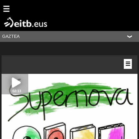
☰
GAZTEA
☰
02:13