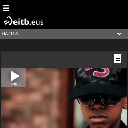
☰
GAZTEA
☰
04:24