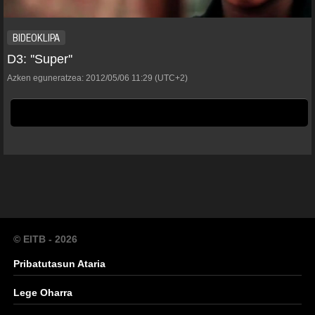
BIDEOKLIPA
D3: ''Super''
Azken eguneratzea:
2012/05/06
11:29
(UTC+2)
© EITB - 2026
Pribatutasun Ataria
Lege Oharra