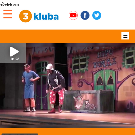
☰
☰
01:23