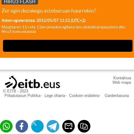
HIRU3 FLASH
Zer egin dezakegu asteburuan haurrekin?
Azken eguneratzea:
2012/05/07
11:52
(UTC+2)
Maiatzaren 11n eta 13an umeekin egiteko hiru ekitaldi proposatzen ditu
Hiru3 komunitateak.
Kontaktua
Web mapa
© EITB - 2023
Pribatutasun Politika
Lege oharra
Cookien erabilera
Gardentasuna