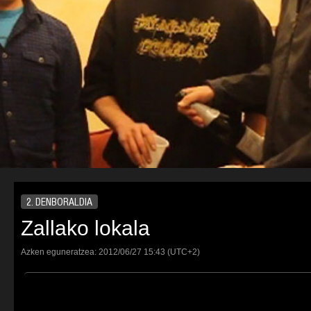
2. DENBORALDIA
Zallako lokala
Azken eguneratzea:
2012/06/27
15:43
(UTC+2)