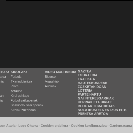
GAZTEA
TEAK:
KIROLAK:
BIDEO MULTIMEDIA
EGURALDIA
tatea
Futbola
Bideoak
TRAFIKOA
ia
Txirrindularitza
Argazkiak
HAUTESKUNDEAK
Pilota
Audioak
ZOZKETAK DOAN
LOTERIA
Arrauna
PARTE HARTU
ran
Kirol gehiago
GAI INTERESGARRIAK
ia
Futbol sailkapenak
HERRIAK ETA HIRIAK
Saskibaloi sailkapenak
BLOGAK TEMATIKOAK
Kirolak zuzenean
NOLA IKUSI ETA ENTZUN EITB
PRENTSA ARETOA
sun Ataria
-
Lege Oharra
-
Cookien erabilera
-
Cookien konfigurazioa
-
Gardentasuna