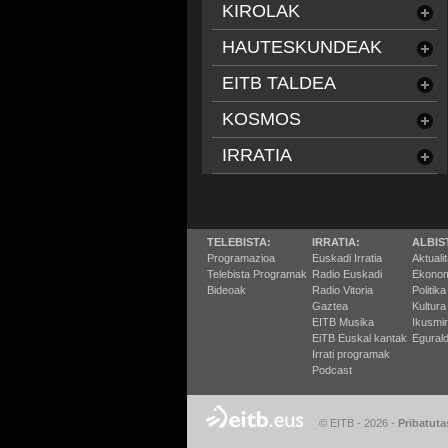
KIROLAK
HAUTESKUNDEAK
EITB TALDEA
KOSMOS
IRRATIA
TELEBISTA:
IRRATIA:
ALBIS
Programazioa
Euskadi Irratia
Aktuali
Telebista Programak
Radio Euskadi
Ekonom
Bideoak
Radio Vitoria
Politika
Gaztea
Kultura
EITB Musika
Ikusmi
EiTB Euskal kantak
Egurald
Irrati programak
Podcast
© EITB - 2026
-
Pribatuta