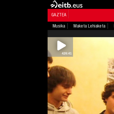
GAZTEA
Musika
Maketa Lehiaketa
426:41