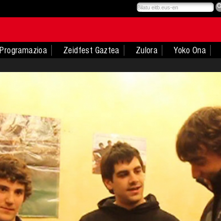
Programazioa
Zeidfest Gaztea
Zulora
Yoko Ona