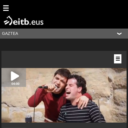
☰
GAZTEA
☰
04:00