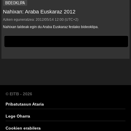
BIDEOKLIPA
Nahixan: Araba Euskaraz 2012
Azken eguneratzea:
2012/05/14
12:00
(UTC+2)
Nahixan taldeak egin du Araba Euskaraz festako bideoklipa.
© EITB - 2026
Pribatutasun Ataria
Lege Oharra
Cookien erabilera