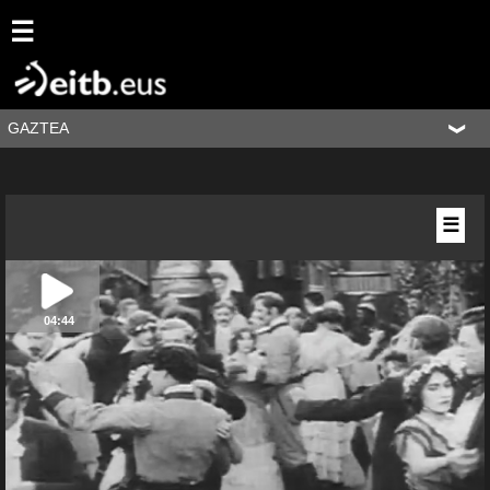
☰
GAZTEA
☰
04:44