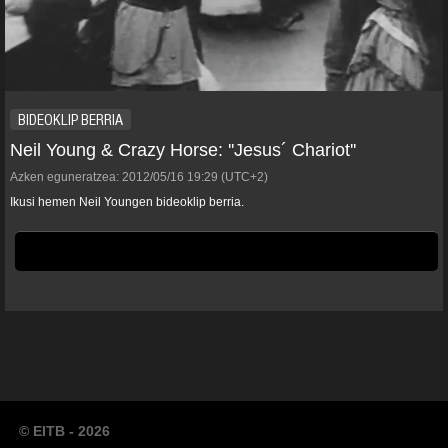
BIDEOKLIP BERRIA
Neil Young & Crazy Horse: ''Jesus´ Chariot''
Azken eguneratzea:
2012/05/16
19:29
(UTC+2)
Ikusi hemen Neil Youngen bideoklip berria.
© EITB - 2026