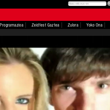
Programazioa
Zeidfest Gaztea
Zulora
Yoko Ona