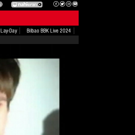
Lay-Day
Bilbao BBK Live 2024