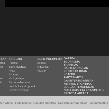
GAZTEA
TEAK:
KIROLAK:
BIDEO MULTIMEDIA
EGURALDIA
tatea
Futbola
Bideoak
TRAFIKOA
ia
Txirrindularitza
Argazkiak
HAUTESKUNDEAK
Pilota
Audioak
ZOZKETAK DOAN
LOTERIA
Arrauna
PARTE HARTU
ran
Kirol gehiago
GAI INTERESGARRIAK
ia
Futbol sailkapenak
HERRIAK ETA HIRIAK
Saskibaloi sailkapenak
BLOGAK TEMATIKOAK
Kirolak zuzenean
NOLA IKUSI ETA ENTZUN EITB
PRENTSA ARETOA
sun Ataria
-
Lege Oharra
-
Cookien erabilera
-
Cookien konfigurazioa
-
Gardentasuna