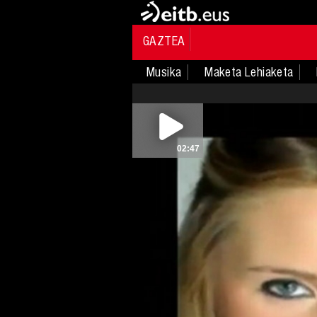
GAZTEA
Musika
Maketa Lehiaketa
02:47