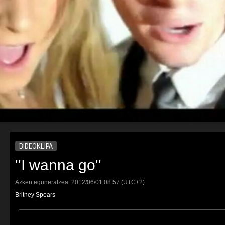
BIDEOKLIPA
''I wanna go''
Azken eguneratzea:
2012/06/01
08:57
(UTC+2)
Britney Spears