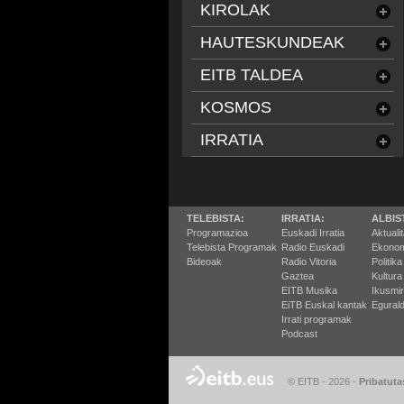
KIROLAK
HAUTESKUNDEAK
EITB TALDEA
KOSMOS
IRRATIA
TELEBISTA:
IRRATIA:
ALBIS
Programazioa
Euskadi Irratia
Aktuali
Telebista Programak
Radio Euskadi
Ekonom
Bideoak
Radio Vitoria
Politika
Gaztea
Kultura
EITB Musika
Ikusmi
EiTB Euskal kantak
Egurald
Irrati programak
Podcast
© EITB - 2026
-
Pribatuta