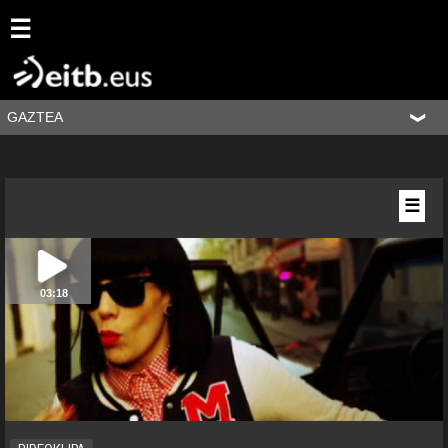
☰
GAZTEA
☰
03:18