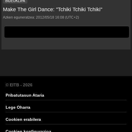
BIDEOKLIPA
Make The Girl Dance: ''Tchiki Tchiki Tchiki''
Azken eguneratzea:
2012/05/18
16:08
(UTC+2)
© EITB - 2026
Pribatutasun Ataria
Lege Oharra
Cookien erabilera
Cookien konfigurazioa