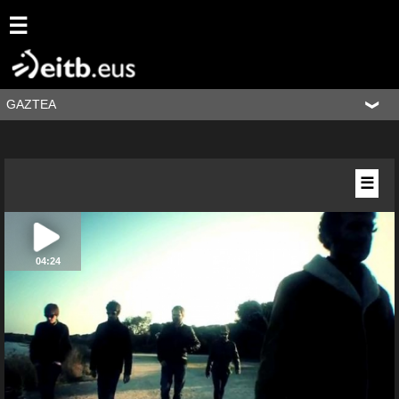
☰
GAZTEA
☰
04:24