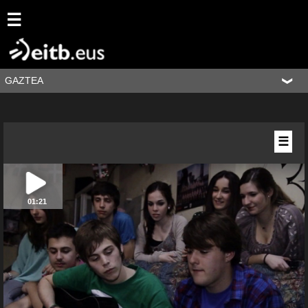
☰
GAZTEA
☰
01:21