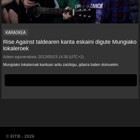
KARAOKEA
Rise Against taldearen kanta eskaini digute Mungiako
lokaleroek
Azken eguneratzea:
2012/05/23
14:30
(UTC+2)
Mungiako lokaleroak kantuan aritu zaizkigu, gitarra baten doinuekin.
© EITB - 2026