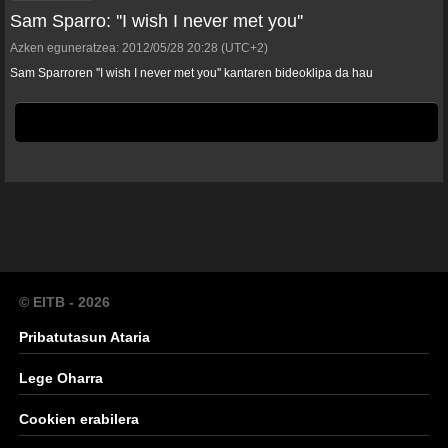
Sam Sparro: ''I wish I never met you''
Azken eguneratzea:
2012/05/28
20:28
(UTC+2)
Sam Sparroren ''I wish I never met you'' kantaren bideoklipa da hau
© EITB - 2026
Pribatutasun Ataria
Lege Oharra
Cookien erabilera