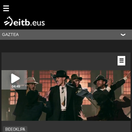
☰
GAZTEA
☰
04:45
BIDEOKLIPA