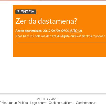
ZIENTZIA
Zer da dastamena?
Azken eguneratzea:
2012/06/06
09:01
(UTC+2)
Ahoa barrutik nolakoa den azaldu digute eureka! zientzia museoan.
© EITB - 2023
Pribatutasun Politika
Lege oharra
Cookien erabilera
Gardentasuna