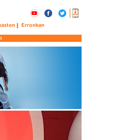
ikasten
Erronkan
a