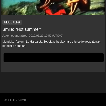
BIDEOKLIPA
Smile: ''Hot summer''
Azken eguneratzea:
2012/06/21
10:52
(UTC+2)
Mundaka, Azkorri, La Galea eta Sopelako irudiak jaso ditu talde getxoztarrak
bideoklip honetan.
© EITB - 2026