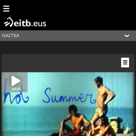
☰
GAZTEA
☰
03:31