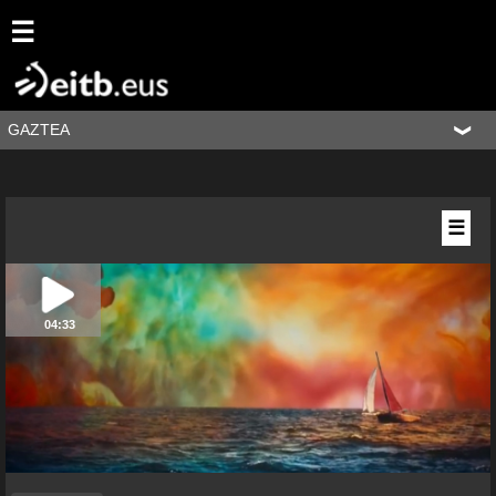
☰
GAZTEA
☰
04:33