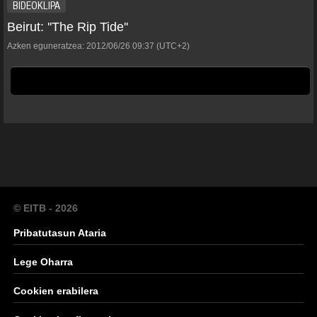
BIDEOKLIPA
Beirut: ''The Rip Tide''
Azken eguneratzea:
2012/06/26
09:37
(UTC+2)
© EITB - 2026
Pribatutasun Ataria
Lege Oharra
Cookien erabilera