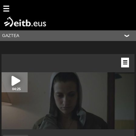
☰
GAZTEA
☰
04:25