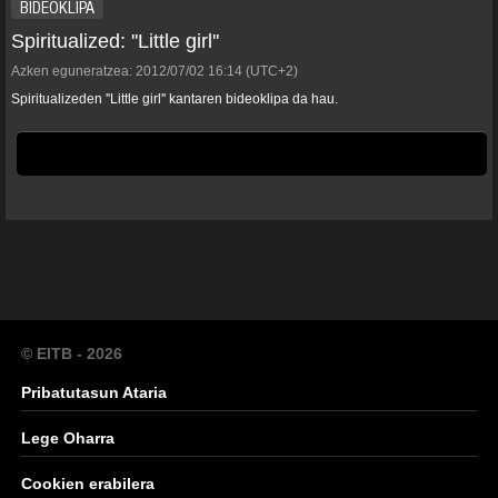
BIDEOKLIPA
Spiritualized: ''Little girl''
Azken eguneratzea:
2012/07/02
16:14
(UTC+2)
Spiritualizeden ''Little girl'' kantaren bideoklipa da hau.
© EITB - 2026
Pribatutasun Ataria
Lege Oharra
Cookien erabilera