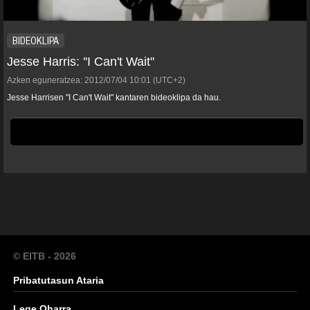
BIDEOKLIPA
Jesse Harris: ''I Can't Wait''
Azken eguneratzea:
2012/07/04
10:01
(UTC+2)
Jesse Harrisen ''I Can't Wait'' kantaren bideoklipa da hau.
© EITB - 2026
Pribatutasun Ataria
Lege Oharra