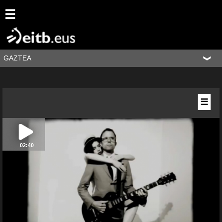
☰
GAZTEA
☰
02:40