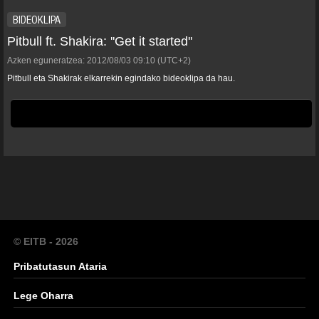
BIDEOKLIPA
Pitbull ft. Shakira: ''Get it started''
Azken eguneratzea:
2012/08/03
09:10
(UTC+2)
Pitbull eta Shakirak elkarrekin egindako bideoklipa da hau.
© EITB - 2026
Pribatutasun Ataria
Lege Oharra