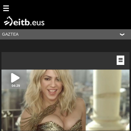
☰
GAZTEA
☰
04:29