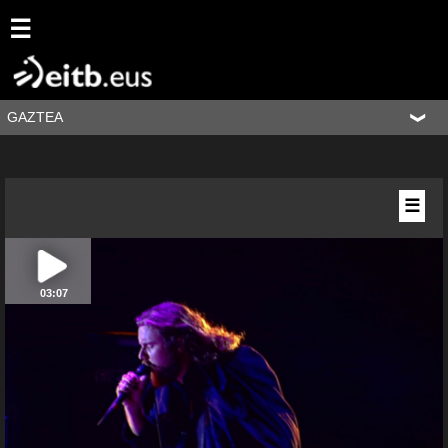
☰
GAZTEA
☰
03:07