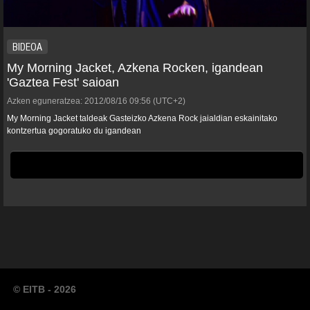
BIDEOA
My Morning Jacket, Azkena Rocken, igandean
'Gaztea Fest' saioan
Azken eguneratzea:
2012/08/16
09:56
(UTC+2)
My Morning Jacket taldeak Gasteizko Azkena Rock jaialdian eskainitako
kontzertua gogoratuko du igandean
© EITB - 2026