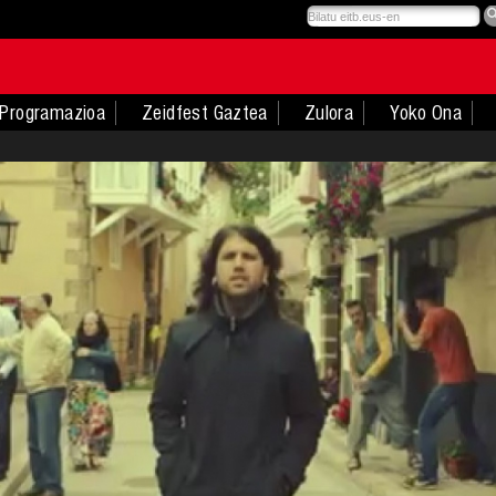
Programazioa
Zeidfest Gaztea
Zulora
Yoko Ona