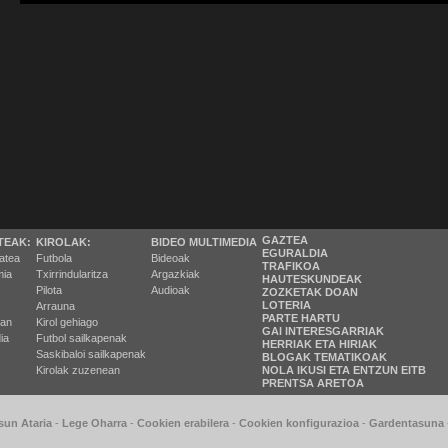
GAZTEA
TEAK:
KIROLAK:
BIDEO MULTIMEDIA
EGURALDIA
tatea
Futbola
Bideoak
TRAFIKOA
ia
Txirrindularitza
Argazkiak
HAUTESKUNDEAK
Pilota
Audioak
ZOZKETAK DOAN
LOTERIA
Arrauna
PARTE HARTU
ran
Kirol gehiago
GAI INTERESGARRIAK
ia
Futbol sailkapenak
HERRIAK ETA HIRIAK
Saskibaloi sailkapenak
BLOGAK TEMATIKOAK
Kirolak zuzenean
NOLA IKUSI ETA ENTZUN EITB
PRENTSA ARETOA
sun Ataria
-
Lege Oharra
-
Cookien erabilera
-
Cookien konfigurazioa
-
Gardentasuna