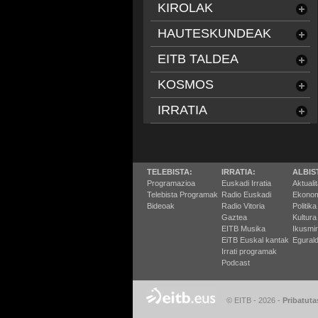
KIROLAK
HAUTESKUNDEAK
EITB TALDEA
KOSMOS
IRRATIA
TELEBISTA:
IRRATIA:
ALBIS
Programazioa
Euskadi Irratia
Aktuali
Telebista Programak
Radio Euskadi
Ekonom
Bideoak
Radio Vitoria
Politika
Gaztea
Kultura
EITB Musika
Ikusmi
EiTB Euskal kantak
Egurald
Irrati programak
Podcast
© EITB - 2026
-
Pribatuta