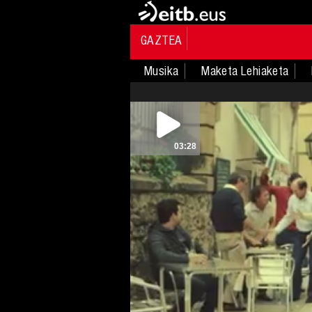
GAZTEA
Musika
Maketa Lehiaketa
03:28