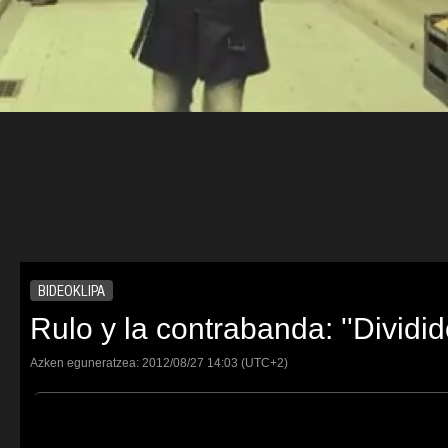
BIDEOKLIPA
Rulo y la contrabanda: ''Dividid
Azken eguneratzea:
2012/08/27
14:03
(UTC+2)