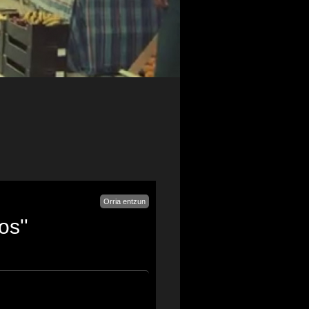
Orria entzun
os''