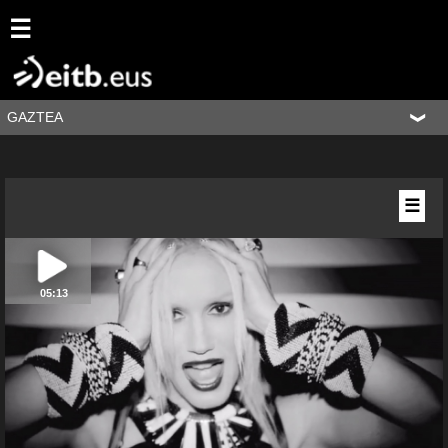
☰
GAZTEA
☰
05:13