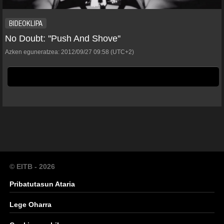
BIDEOKLIPA
No Doubt: ''Push And Shove''
Azken eguneratzea:
2012/09/27
09:58
(UTC+2)
© EITB - 2026
Pribatutasun Ataria
Lege Oharra