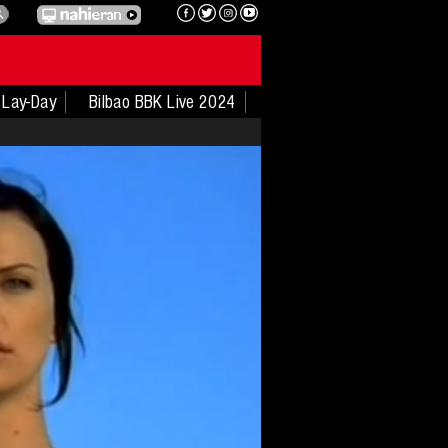
Lay-Day
Bilbao BBK Live 2024