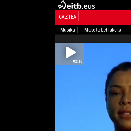
GAZTEA
Musika
Maketa Lehiaketa
02:10