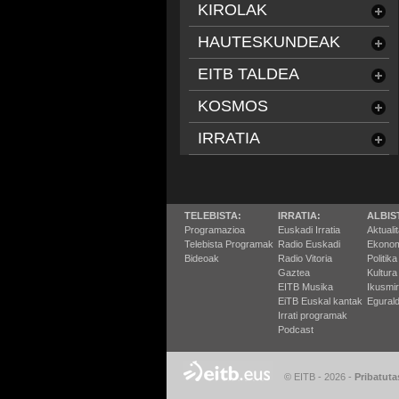
KIROLAK
HAUTESKUNDEAK
EITB TALDEA
KOSMOS
IRRATIA
TELEBISTA:
IRRATIA:
ALBIS
Programazioa
Euskadi Irratia
Aktuali
Telebista Programak
Radio Euskadi
Ekonom
Bideoak
Radio Vitoria
Politika
Gaztea
Kultura
EITB Musika
Ikusmi
EiTB Euskal kantak
Egurald
Irrati programak
Podcast
© EITB - 2026
-
Pribatuta