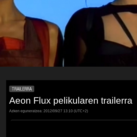
TRAILERRA
Aeon Flux pelikularen trailerra
Azken eguneratzea:
2012/09/27
13:10
(UTC+2)