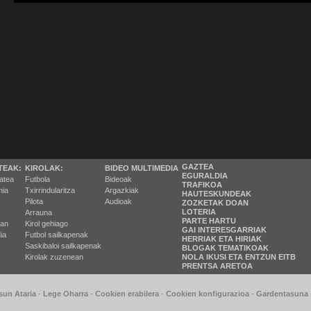
GAZTEA
TEAK:
KIROLAK:
BIDEO MULTIMEDIA
EGURALDIA
tatea
Futbola
Bideoak
TRAFIKOA
ia
Txirrindularitza
Argazkiak
HAUTESKUNDEAK
Pilota
Audioak
ZOZKETAK DOAN
LOTERIA
Arrauna
PARTE HARTU
ran
Kirol gehiago
GAI INTERESGARRIAK
ia
Futbol sailkapenak
HERRIAK ETA HIRIAK
Saskibaloi sailkapenak
BLOGAK TEMATIKOAK
Kirolak zuzenean
NOLA IKUSI ETA ENTZUN EITB
PRENTSA ARETOA
sun Ataria
-
Lege Oharra
-
Cookien erabilera
-
Cookien konfigurazioa
-
Gardentasuna