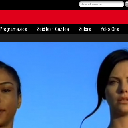
Programazioa
Zeidfest Gaztea
Zulora
Yoko Ona