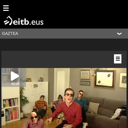
☰
GAZTEA
☰
01:25