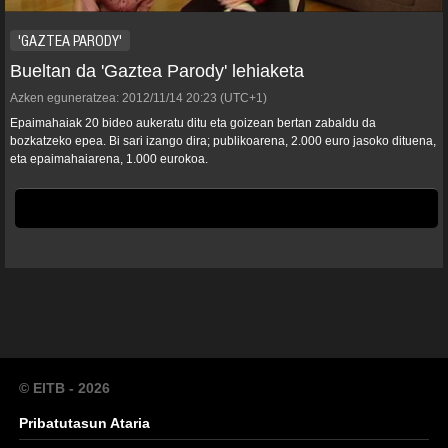
'GAZTEA PARODY'
Bueltan da 'Gaztea Parody' lehiaketa
Azken eguneratzea:
2012/11/14
20:23
(UTC+1)
Epaimahaiak 20 bideo aukeratu ditu eta goizean bertan zabaldu da
bozkatzeko epea. Bi sari izango dira; publikoarena, 2.000 euro jasoko dituena,
eta epaimahaiarena, 1.000 eurokoa.
© EITB - 2026
Pribatutasun Ataria