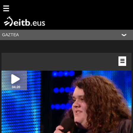
☰
GAZTEA
☰
04:20