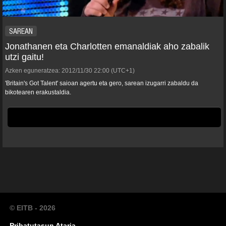
SAREAN
Jonathanen eta Charlotten emanaldiak aho zabalik
utzi gaitu!
Azken eguneratzea:
2012/11/30
22:00
(UTC+1)
'Britain's Got Talent' saioan agertu eta gero, sarean izugarri zabaldu da
bikotearen erakustaldia.
© EITB - 2026
Pribatutasun Ataria