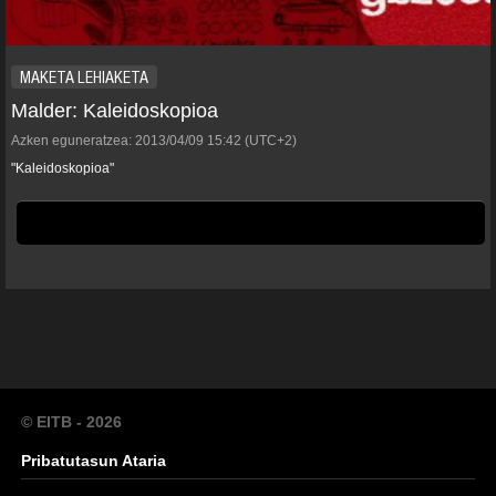
MAKETA LEHIAKETA
Malder: Kaleidoskopioa
Azken eguneratzea:
2013/04/09
15:42
(UTC+2)
"Kaleidoskopioa"
© EITB - 2026
Pribatutasun Ataria