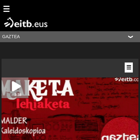
☰
GAZTEA
☰
3:38