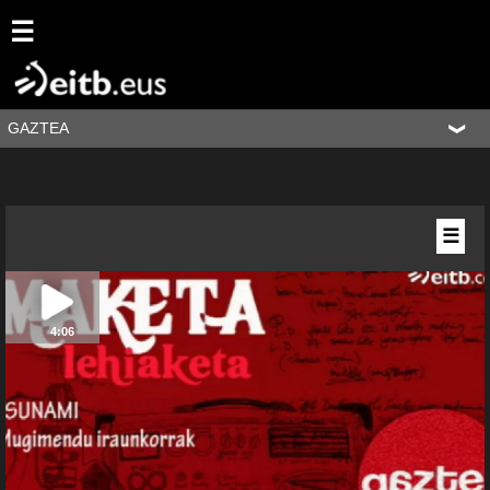
☰
GAZTEA
☰
4:06