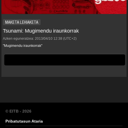
MAKETA LEHIAKETA
Tsunami: Mugimendu iraunkorrak
Azken eguneratzea:
2013/04/10
12:38
(UTC+2)
"Mugimendu iraunkorrak"
© EITB - 2026
Pribatutasun Ataria