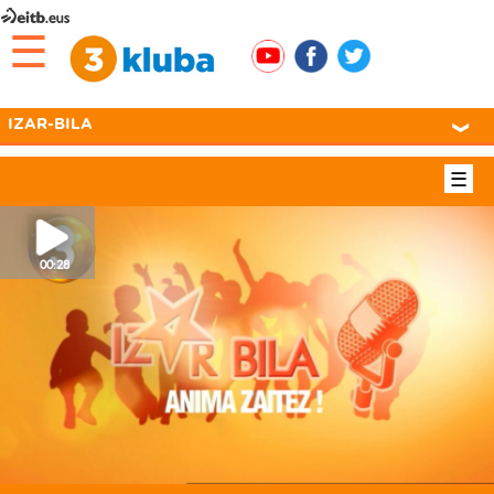
☰
IZAR-BILA
☰
00:28