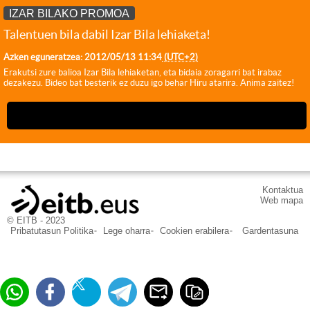
IZAR BILAKO PROMOA
Talentuen bila dabil Izar Bila lehiaketa!
Azken eguneratzea:
2012/05/13
11:34
(UTC+2)
Erakutsi zure balioa Izar Bila lehiaketan, eta bidaia zoragarri bat irabaz
dezakezu. Bideo bat besterik ez duzu igo behar Hiru atarira. Anima zaitez!
Kontaktua
Web mapa
© EITB - 2023
Pribatutasun Politika
Lege oharra
Cookien erabilera
Gardentasuna