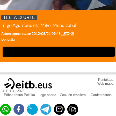
11 ETA 12 URTE
Iñigo Aguiriano eta Mikel Mendizabal
Azken eguneratzea:
2012/05/21
09:48
(UTC+2)
Donostia
Kontaktua
Web mapa
© EITB - 2023
Pribatutasun Politika
Lege oharra
Cookien erabilera
Gardentasuna