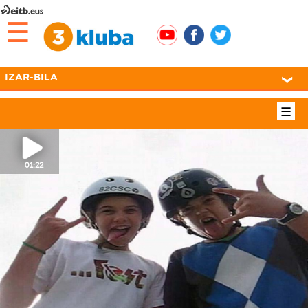
☰
IZAR-BILA
☰
01:22