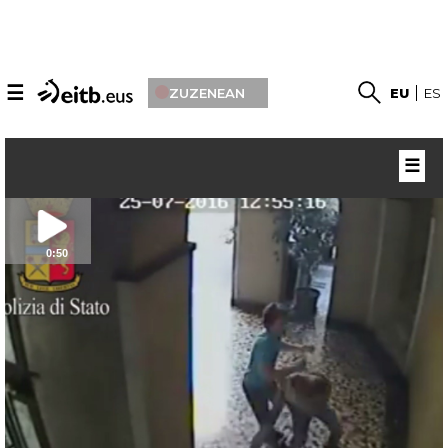
☰
ZUZENEAN
EU
ES
☰
0:50