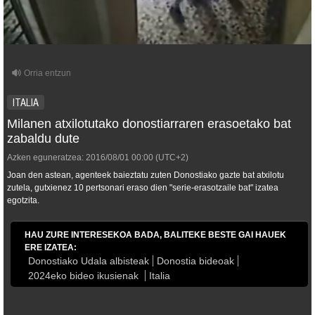
ITALIA
Milanen atxilotutako donostiarraren erasoetako bat
zabaldu dute
Azken eguneratzea:
2016/08/01
00:00
(UTC+2)
Joan den astean, agenteek baieztatu zuten Donostiako gazte bat atxilotu
zutela, gutxienez 10 pertsonari eraso dien "serie-erasotzaile bat" izatea
egotzita.
HAU ZURE INTERESEKOA BADA, BALITEKE BESTE GAI HAUEK
ERE IZATEA:
Donostiako Udala albisteak
Donostia bideoak
2024eko bideo ikusienak
Italia