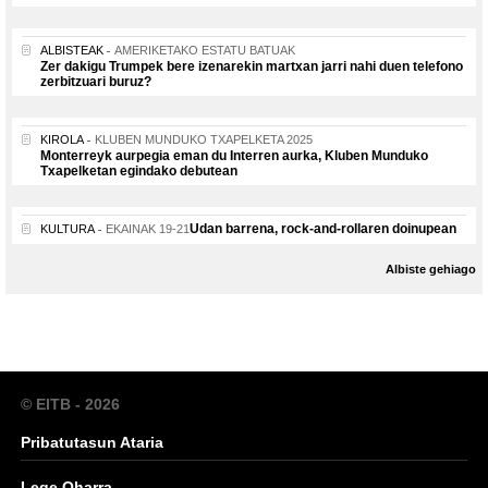
ALBISTEAK
AMERIKETAKO ESTATU BATUAK
Zer dakigu Trumpek bere izenarekin martxan jarri nahi duen telefono
zerbitzuari buruz?
KIROLA
KLUBEN MUNDUKO TXAPELKETA 2025
Monterreyk aurpegia eman du Interren aurka, Kluben Munduko
Txapelketan egindako debutean
Udan barrena, rock-and-rollaren doinupean
KULTURA
EKAINAK 19-21
Albiste gehiago
© EITB - 2026
Pribatutasun Ataria
Lege Oharra