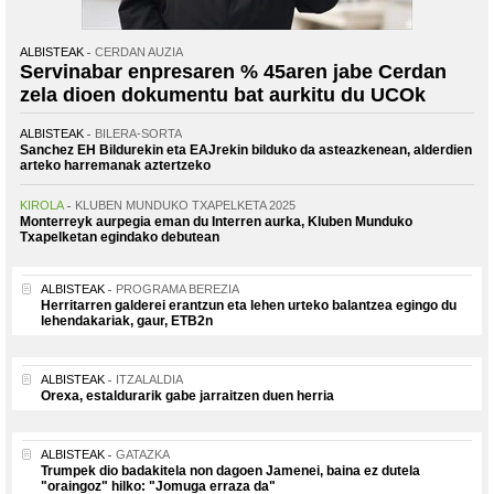
ALBISTEAK
CERDAN AUZIA
Servinabar enpresaren % 45aren jabe Cerdan
zela dioen dokumentu bat aurkitu du UCOk
ALBISTEAK
BILERA-SORTA
Sanchez EH Bildurekin eta EAJrekin bilduko da asteazkenean, alderdien
arteko harremanak aztertzeko
KIROLA
KLUBEN MUNDUKO TXAPELKETA 2025
Monterreyk aurpegia eman du Interren aurka, Kluben Munduko
Txapelketan egindako debutean
ALBISTEAK
PROGRAMA BEREZIA
Herritarren galderei erantzun eta lehen urteko balantzea egingo du
lehendakariak, gaur, ETB2n
ALBISTEAK
ITZALALDIA
Orexa, estaldurarik gabe jarraitzen duen herria
ALBISTEAK
GATAZKA
Trumpek dio badakitela non dagoen Jamenei, baina ez dutela
"oraingoz" hilko: "Jomuga erraza da"