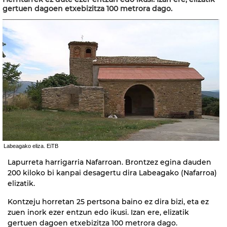
gertuen dagoen etxebizitza 100 metrora dago.
Labeagako eliza. EiTB
Lapurreta harrigarria Nafarroan. Brontzez egina dauden
200 kiloko bi kanpai desagertu dira Labeagako (Nafarroa)
elizatik.
Kontzeju horretan 25 pertsona baino ez dira bizi, eta ez
zuen inork ezer entzun edo ikusi. Izan ere, elizatik
gertuen dagoen etxebizitza 100 metrora dago.