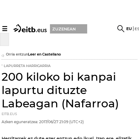
☰
EU
E
ZUZENEAN
Orria entzun
Leer en Castellano
LAPURRETA HARRIGARRIA
200 kiloko bi kanpai
lapurtu dituzte
Labeagan (Nafarroa)
EITB.EUS
Azken eguneratzea:
2017/06/27
21:09
(UTC+2)
Herritarrek ez dute ezer entzun edo ikusi. Izan ere, elizatik