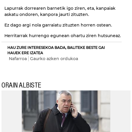
Lapurrak dorrearen barnetik igo ziren, eta, kanpaiak
askatu ondoren, kanpora jaurti zituzten.
Ez dago argi nola garraiatu zituzten horren ostean.
Herritarrak hurrengo egunean ohartu ziren hutsuneaz.
HAU ZURE INTERESEKOA BADA, BALITEKE BESTE GAI
HAUEK ERE IZATEA
Nafarroa
Gaurko azken ordukoa
ORAIN ALBISTE