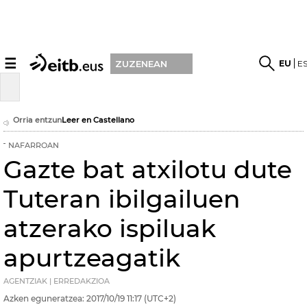
☰
EU
E
ZUZENEAN
Orria entzun
Leer en Castellano
NAFARROAN
Gazte bat atxilotu dute
Tuteran ibilgailuen
atzerako ispiluak
apurtzeagatik
AGENTZIAK | ERREDAKZIOA
Azken eguneratzea:
2017/10/19
11:17
(UTC+2)