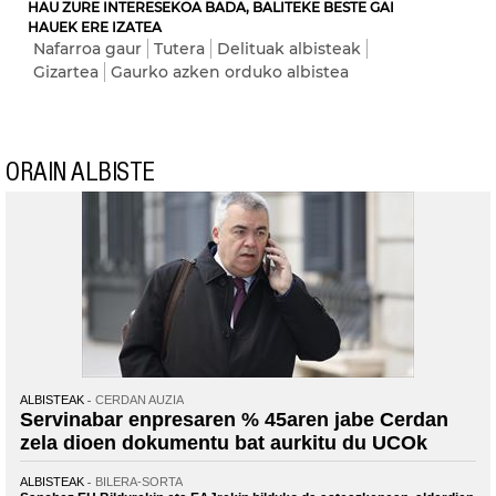
HAU ZURE INTERESEKOA BADA, BALITEKE BESTE GAI
HAUEK ERE IZATEA
Nafarroa gaur
Tutera
Delituak albisteak
Gizartea
Gaurko azken orduko albistea
ORAIN ALBISTE
ALBISTEAK
CERDAN AUZIA
Servinabar enpresaren % 45aren jabe Cerdan
zela dioen dokumentu bat aurkitu du UCOk
ALBISTEAK
BILERA-SORTA