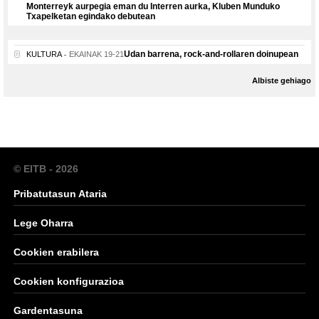
Monterreyk aurpegia eman du Interren aurka, Kluben Munduko
Txapelketan egindako debutean
Udan barrena, rock-and-rollaren doinupean
KULTURA
EKAINAK 19-21
Albiste gehiago
© EITB - 2026
Pribatutasun Ataria
Lege Oharra
Cookien erabilera
Cookien konfigurazioa
Gardentasuna