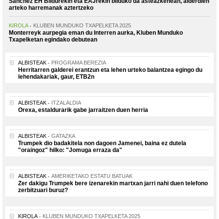
Sanchez EH Bildurekin eta EAJrekin bilduko da asteazkenean, alderdien
arteko harremanak aztertzeko
KIROLA
KLUBEN MUNDUKO TXAPELKETA 2025
Monterreyk aurpegia eman du Interren aurka, Kluben Munduko
Txapelketan egindako debutean
ALBISTEAK
PROGRAMA BEREZIA
Herritarren galderei erantzun eta lehen urteko balantzea egingo du
lehendakariak, gaur, ETB2n
ALBISTEAK
ITZALALDIA
Orexa, estaldurarik gabe jarraitzen duen herria
ALBISTEAK
GATAZKA
Trumpek dio badakitela non dagoen Jamenei, baina ez dutela
"oraingoz" hilko: "Jomuga erraza da"
ALBISTEAK
AMERIKETAKO ESTATU BATUAK
Zer dakigu Trumpek bere izenarekin martxan jarri nahi duen telefono
zerbitzuari buruz?
KIROLA
KLUBEN MUNDUKO TXAPELKETA 2025