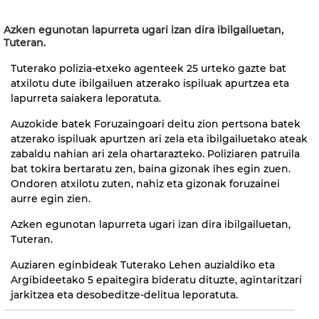
Azken egunotan lapurreta ugari izan dira ibilgailuetan,
Tuteran.
Tuterako polizia-etxeko agenteek 25 urteko gazte bat
atxilotu dute ibilgailuen atzerako ispiluak apurtzea eta
lapurreta saiakera leporatuta.
Auzokide batek Foruzaingoari deitu zion pertsona batek
atzerako ispiluak apurtzen ari zela eta ibilgailuetako ateak
zabaldu nahian ari zela ohartarazteko. Poliziaren patruila
bat tokira bertaratu zen, baina gizonak ihes egin zuen.
Ondoren atxilotu zuten, nahiz eta gizonak foruzainei
aurre egin zien.
Azken egunotan lapurreta ugari izan dira ibilgailuetan,
Tuteran.
Auziaren eginbideak Tuterako Lehen auzialdiko eta
Argibideetako 5 epaitegira bideratu dituzte, agintaritzari
jarkitzea eta desobeditze-delitua leporatuta.