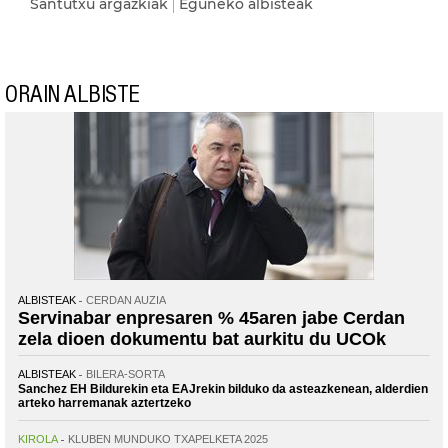
Santutxu argazkiak
Eguneko albisteak
ORAIN ALBISTE
ALBISTEAK
CERDAN AUZIA
Servinabar enpresaren % 45aren jabe Cerdan
zela dioen dokumentu bat aurkitu du UCOk
ALBISTEAK
BILERA-SORTA
Sanchez EH Bildurekin eta EAJrekin bilduko da asteazkenean, alderdien
arteko harremanak aztertzeko
KIROLA
KLUBEN MUNDUKO TXAPELKETA 2025