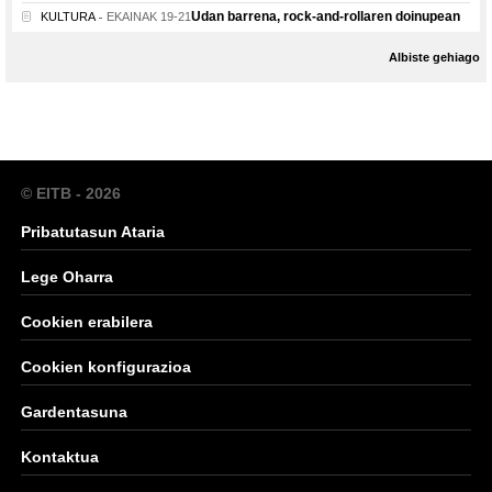
Udan barrena, rock-and-rollaren doinupean
KULTURA
EKAINAK 19-21
Albiste gehiago
© EITB - 2026
Pribatutasun Ataria
Lege Oharra
Cookien erabilera
Cookien konfigurazioa
Gardentasuna
Kontaktua