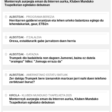
Monterreyk aurpegia eman du Interren aurka, Kluben Munduko
Txapelketan egindako debutean
ALBISTEAK
PROGRAMA BEREZIA
Herritarren galderei erantzun eta lehen urteko balantzea egingo du
lehendakariak, gaur, ETB2n
ALBISTEAK
ITZALALDIA
Orexa, estaldurarik gabe jarraitzen duen herria
ALBISTEAK
GATAZKA
Trumpek dio badakitela non dagoen Jamenei, baina ez dutela
"oraingoz" hilko: "Jomuga erraza da"
ALBISTEAK
AMERIKETAKO ESTATU BATUAK
Zer dakigu Trumpek bere izenarekin martxan jarri nahi duen telefono
zerbitzuari buruz?
KIROLA
KLUBEN MUNDUKO TXAPELKETA 2025
Monterreyk aurpegia eman du Interren aurka, Kluben Munduko
Txapelketan egindako debutean