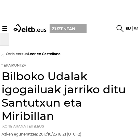
☰
EU
E
ZUZENEAN
Orria entzun
Leer en Castellano
ERAIKUNTZA
Bilboko Udalak
igogailuak jarriko ditu
Santutxun eta
Miribillan
IXONE ARANA | EITB.EUS
Azken eguneratzea:
2017/10/23
18:21
(UTC+2)