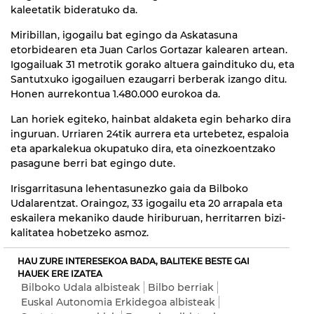
kaleetatik bideratuko da.
Miribillan, igogailu bat egingo da Askatasuna
etorbidearen eta Juan Carlos Gortazar kalearen artean.
Igogailuak 31 metrotik gorako altuera gaindituko du, eta
Santutxuko igogailuen ezaugarri berberak izango ditu.
Honen aurrekontua 1.480.000 eurokoa da.
Lan horiek egiteko, hainbat aldaketa egin beharko dira
inguruan. Urriaren 24tik aurrera eta urtebetez, espaloia
eta aparkalekua okupatuko dira, eta oinezkoentzako
pasagune berri bat egingo dute.
Irisgarritasuna lehentasunezko gaia da Bilboko
Udalarentzat. Oraingoz, 33 igogailu eta 20 arrapala eta
eskailera mekaniko daude hiriburuan, herritarren bizi-
kalitatea hobetzeko asmoz.
HAU ZURE INTERESEKOA BADA, BALITEKE BESTE GAI
HAUEK ERE IZATEA
Bilboko Udala albisteak
Bilbo berriak
Euskal Autonomia Erkidegoa albisteak