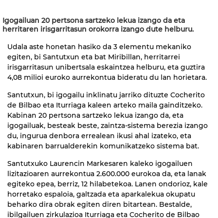
Igogailuan 20 pertsona sartzeko lekua izango da eta
herritaren irisgarritasun orokorra izango dute helburu.
Udala aste honetan hasiko da 3 elementu mekaniko
egiten, bi Santutxun eta bat Miribillan, herritarrei
irisgarritasun unibertsala eskaintzea helburu, eta guztira
4,08 milioi euroko aurrekontua bideratu du lan horietara.
Santutxun, bi igogailu inklinatu jarriko dituzte Cocherito
de Bilbao eta Iturriaga kaleen arteko maila gainditzeko.
Kabinan 20 pertsona sartzeko lekua izango da, eta
igogailuak, besteak beste, zaintza-sistema berezia izango
du, ingurua denbora errealean ikusi ahal izateko, eta
kabinaren barrualderekin komunikatzeko sistema bat.
Santutxuko Laurencin Markesaren kaleko igogailuen
lizitazioaren aurrekontua 2.600.000 eurokoa da, eta lanak
egiteko epea, berriz, 12 hilabetekoa. Lanen ondorioz, kale
horretako espaloia, galtzada eta aparkalekua okupatu
beharko dira obrak egiten diren bitartean. Bestalde,
ibilgailuen zirkulazioa Iturriaga eta Cocherito de Bilbao