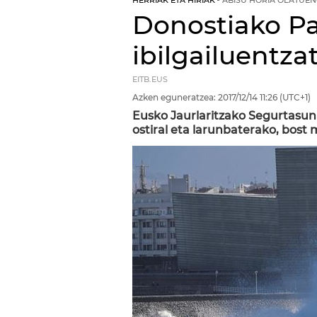
HERRIAK ETA HIRIAK
ABISU HORIA OLATUEN
Donostiako Pa
ibilgailuentzat
EITB.EUS
Azken eguneratzea:
2017/12/14
11:26
(UTC+1)
Eusko Jaurlaritzako Segurtasun 
ostiral eta larunbaterako, bost 