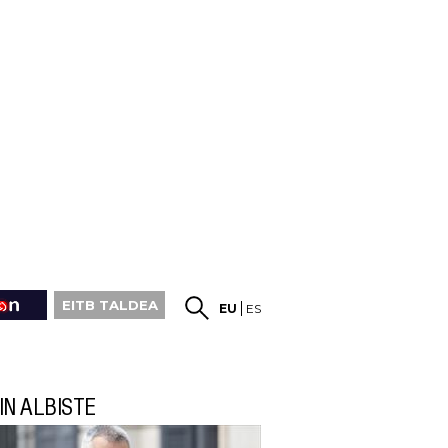
EITB TALDEA
EU
ES
IN ALBISTE