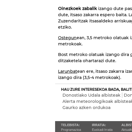
Oinezkoek zabalik
izango dute pas
dute, itsaso zakarra espero baita. 
Zuzendaritzak itsasaldeko arriskuag
etziko.
Ostegun
ean, 3,5 metroko olatuak 
metrokoak.
Bost metroko olatuak izango dira
ditzaketela ohartarazi dute.
Larunbat
ean ere, itsaso zakarra iz
izango dira (3,5-4 metrokoak).
HAU ZURE INTERESEKOA BADA, BALIT
Donostiako Udala albisteak
Don
Alerta meteorologikoak albistea
Gaurko azken ordukoa
TELEBISTA:
IRRATIA:
ALBIS
Programazioa
Euskadi Irratia
Aktuali