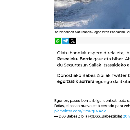
Astelehenean olatu handiak egon ziren Pasealeku Be
Olatu handiak espero direla eta, ib
Pasealeku Berria
gaur eta bihar. A
du Segurtasun Sailak itsasaldeko a
Donostiako Babes Zibilak Twitter 
egoitzatik aurrera
egongo da itxita
Egunon, paseo berria ibilgailuentzat itxita 
Bdías, el paseo nuevo está cerrado para veh
pic.twitter.com/l5mPqTNAdV
— DSS Babes Zibila (@DSS_Babeszibila)
201