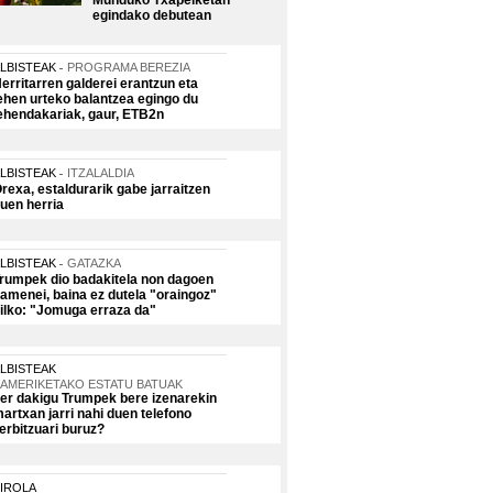
Munduko Txapelketan
egindako debutean
LBISTEAK
PROGRAMA BEREZIA
erritarren galderei erantzun eta
ehen urteko balantzea egingo du
ehendakariak, gaur, ETB2n
LBISTEAK
ITZALALDIA
rexa, estaldurarik gabe jarraitzen
uen herria
LBISTEAK
GATAZKA
rumpek dio badakitela non dagoen
amenei, baina ez dutela "oraingoz"
ilko: "Jomuga erraza da"
LBISTEAK
AMERIKETAKO ESTATU BATUAK
er dakigu Trumpek bere izenarekin
artxan jarri nahi duen telefono
erbitzuari buruz?
IROLA