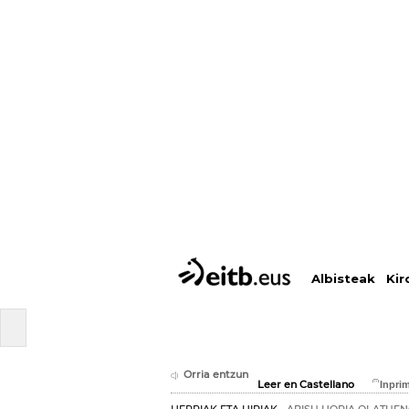
Albisteak
Kir
Orria entzun
Leer en Castellano