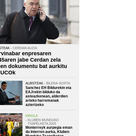
STEAK
CERDAN AUZIA
rvinabar enpresaren
45aren jabe Cerdan zela
oen dokumentu bat aurkitu
 UCOk
ALBISTEAK
BILERA-SORTA
Sanchez EH Bildurekin eta
EAJrekin bilduko da
asteazkenean, alderdien
arteko harremanak
aztertzeko
KIROLA
KLUBEN MUNDUKO
TXAPELKETA 2025
Monterreyk aurpegia eman
du Interren aurka, Kluben