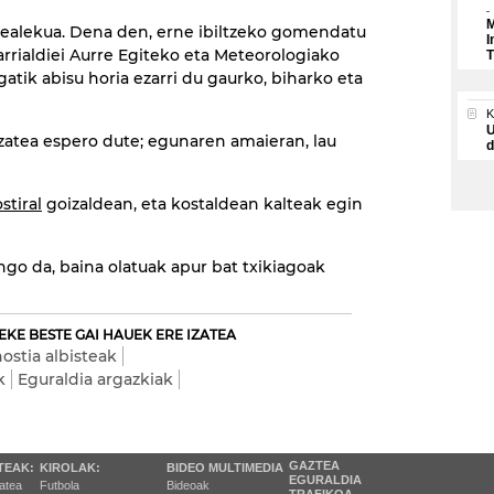
M
ealekua. Dena den, erne ibiltzeko gomendatu
I
Larrialdiei Aurre Egiteko eta Meteorologiako
T
atik abisu horia ezarri du gaurko, biharko eta
U
izatea espero dute; egunaren amaieran, lau
d
ostiral
goizaldean, eta kostaldean kalteak egin
ango da, baina olatuak apur bat txikiagoak
EKE BESTE GAI HAUEK ERE IZATEA
ostia albisteak
k
Eguraldia argazkiak
GAZTEA
TEAK:
KIROLAK:
BIDEO MULTIMEDIA
EGURALDIA
tatea
Futbola
Bideoak