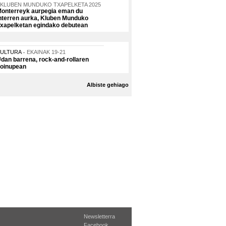
KLUBEN MUNDUKO TXAPELKETA 2025
onterreyk aurpegia eman du
nterren aurka, Kluben Munduko
xapelketan egindako debutean
KULTURA
EKAINAK 19-21
dan barrena, rock-and-rollaren
oinupean
Albiste gehiago
Newsletterra
Facebook