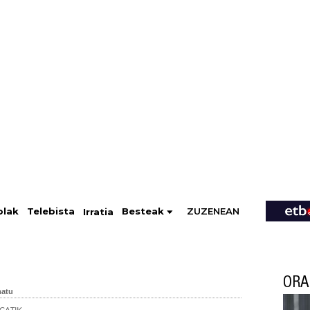
ZUZENEAN
Telebista
Besteak
olak
Irratia
ORA