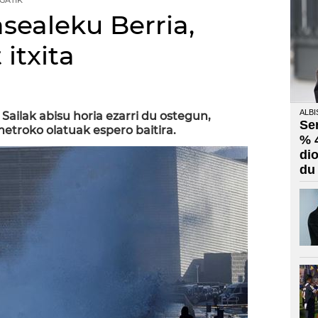
GATIK
sealeku Berria,
 itxita
ALBI
Sailak abisu horia ezarri du ostegun,
Se
metroko olatuak espero baitira.
% 
di
du