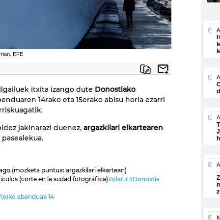
A
H
l
l
rrian. EFE
A
O
ilgailuek itxita izango dute
Donostiako
d
benduaren 14rako eta 15erako abisu horia ezarri
rriskuagatik.
A
T
bidez jakinarazi duenez,
argazkilari elkartearen
J
 pasealekua.
h
A
dago (mozketa puntua: argazkilari elkartean)
Z
ículos (corte en la scdad fotográfica)
#olatu
#Donostia
m
z
7(e)ko abenduak 14
K