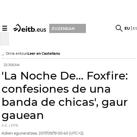
☰
EU
E
ZUZENEAN
Orria entzun
Leer en Castellano
22:30EAN
'La Noche De… Foxfire:
confesiones de una
banda de chicas', gaur
gauean
A.E. | EITB
Azken eguneratzea:
2017/09/19
00:40
(UTC+2)