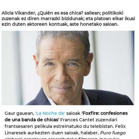
Alicia Vikander, ¿Quién es esa chica? sailean; politikoki
zuzenak ez diren marrazki bizidunak; eta platoan elkar ikusi
ezin duten aktoreen kontuak, aste honetako saioan.
Gaur gauean,
'La Noche de'
saioak
'Foxfire: confesiones
de una banda de chicas'
Frances Cantet zuzendari
frantsesaren pelikula estreinatuko du telebistan. Felix
Linaresek aurkezten duen saioak, halaber,
Puro fuego