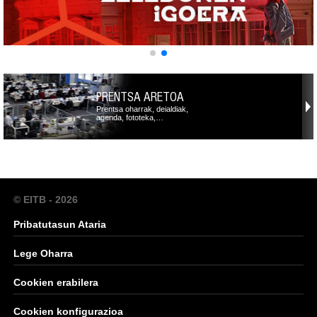
PRENTSA ARETOA
Prentsa oharrak, deialdiak,
agenda, fototeka,…
© EITB - 2026
Pribatutasun Ataria
Lege Oharra
Cookien erabilera
Cookien konfigurazioa