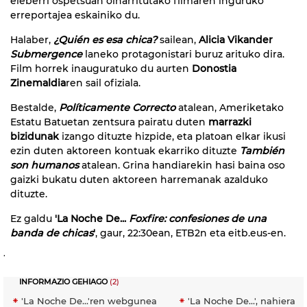
eleberri ospetsuan oinarritutako filmaren inguruko
erreportajea eskainiko du.
Halaber,
¿Quién es esa chica?
sailean,
Alicia Vikander
Submergence
laneko protagonistari buruz arituko dira.
Film horrek inauguratuko du aurten
Donostia
Zinemaldia
ren sail ofiziala.
Bestalde,
Políticamente Correcto
atalean, Ameriketako
Estatu Batuetan zentsura pairatu duten
marrazki
bizidunak
izango dituzte hizpide, eta platoan elkar ikusi
ezin duten aktoreen kontuak ekarriko dituzte
También
son humanos
atalean. Grina handiarekin hasi baina oso
gaizki bukatu duten aktoreen harremanak azalduko
dituzte.
Ez galdu
'La Noche De...
Foxfire: confesiones de una
banda de chicas
'
, gaur, 22:30ean, ETB2n eta eitb.eus-en.
.
INFORMAZIO GEHIAGO
(2)
'La Noche De...'ren webgunea
'La Noche De...', nahieran