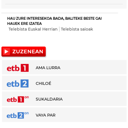
HAU ZURE INTERESEKOA BADA, BALITEKE BESTE GAI
HAUEK ERE IZATEA
Telebista Euskal Herrian
Telebista saioak
AMA LURRA
CHILOÉ
SUKALDARIA
VAYA PAR