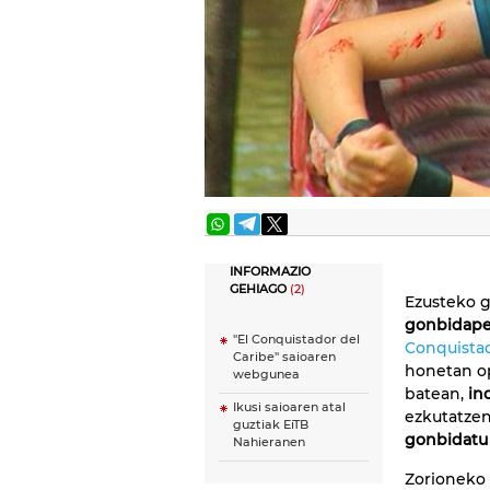
INFORMAZIO
GEHIAGO
(2)
Ezusteko g
gonbidape
''El Conquistador del
Conquistad
Caribe'' saioaren
honetan op
webgunea
batean,
in
Ikusi saioaren atal
ezkutatzen
guztiak EiTB
gonbidatu 
Nahieranen
Zorioneko 