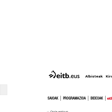
Albisteak
Kir
SAIOAK
PROGRAMAZIOA
BIDEOAK
Orria entzun