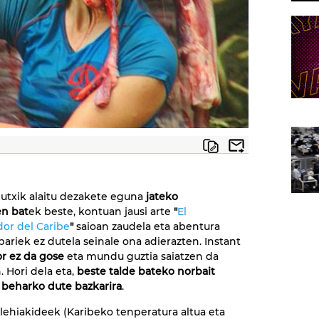
utxik alaitu dezakete eguna
jateko
n bat
ek beste, kontuan jausi arte
"
El
or del Caribe
"
saioan zaudela eta abentura
ariek ez dutela seinale ona adierazten. Instant
or ez da gose
eta mundu guztia saiatzen da
. Hori dela eta,
beste talde bateko norbait
beharko dute bazkarira
.
lehiakideek (Karibeko tenperatura altua eta