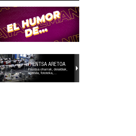
PRENTSA ARETOA
Prentsa oharrak, deialdiak,
agenda, fototeka,…