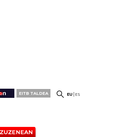
EITB TALDEA
EU
ES