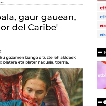
ala, gaur gauean,
or del Caribe'
2)
ru gozamen izango dituzte lehiakideek
 platera eta plater nagusia, txerria.