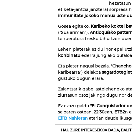
hezetasun 
etiketa-jantzia janztera) sorpresa 
immunitate jokoko menua uste du
Gosea egiteko,
Karibeko koktel ba
("Sua ariman"),
Antioquíako pattarr
tenperatura fresko bihurtzen duen
Lehen platerak ez du inor epel utz
konbinatu
ederra junglako bufaloa
Eta plater nagusi bezala,
"Chancho 
karibearra") delakoa
sagardotegiet
gustuko dugun erara.
Zalantzarik gabe, asteleheneko at
ziurtasun osoz jakingo dugu nor de
Ez ezazu galdu
"El Conquistador de
saioaren ostean,
22:30
ean,
ETB2
n 
EiTB Nahieran
atarian daude ikusga
HAU ZURE INTERESEKOA BADA, BALIT