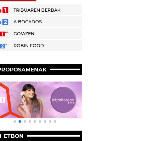
TRIBUAREN BERBAK
A BOCADOS
GO!AZEN
ROBIN FOOD
PROPOSAMENAK
ETBON