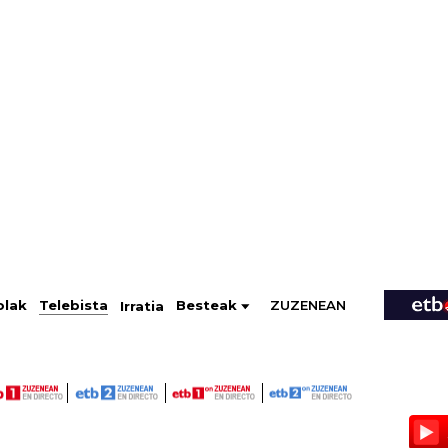
ZUZENEAN
Telebista
Besteak
olak
Irratia