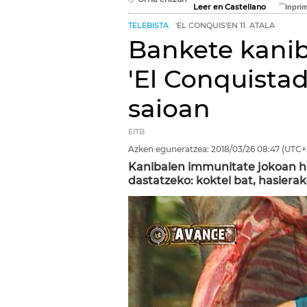
Leer en Castellano
TELEBISTA
'EL CONQUIS'EN 11. ATALA
Bankete kanib
'El Conquistad
saioan
EITB
Azken eguneratzea:
2018/03/26
08:47
(UTC+
Kanibalen immunitate jokoan hi
dastatzeko: koktel bat, hasierako