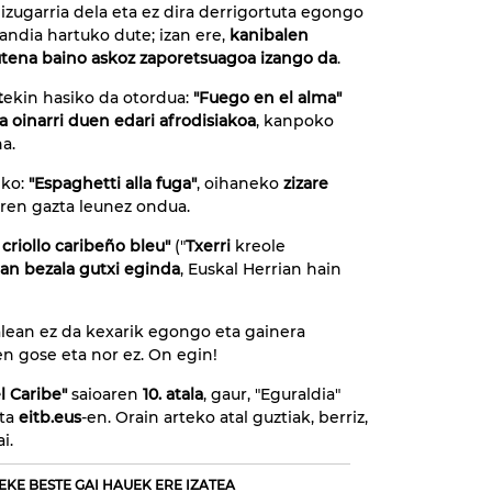
izugarria dela eta ez dira derrigortuta egongo
handia hartuko dute; izan ere,
kanibalen
tena baino askoz zaporetsuagoa izango da
.
t
ekin hasiko da otordua:
"Fuego en el alma"
a oinarri duen edari afrodisiakoa
, kanpoko
a.
iko:
"Espaghetti alla fuga"
, oihaneko
zizare
ren gazta leunez ondua.
criollo caribeño bleu"
("
Txerri
kreole
an bezala gutxi eginda
, Euskal Herrian hain
alean ez da kexarik egongo eta gainera
n gose eta nor ez. On egin!
l Caribe"
saioaren
10. atala
, gaur, "Eguraldia"
eta
eitb.eus
-en. Orain arteko atal guztiak, berriz,
i.
EKE BESTE GAI HAUEK ERE IZATEA